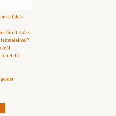
nni a lakás
i hitelt tudsz
feltételekkel?
nknál
 feltételű
égeidet