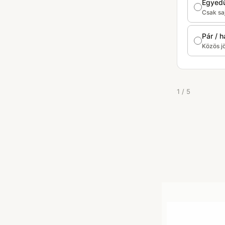
Egyedü
Csak sa
Pár / 
Közös j
1 / 5