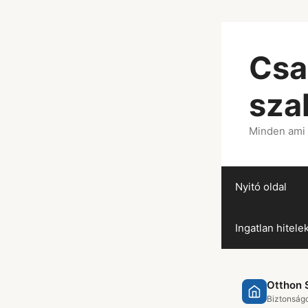
Csa
sza
Minden ami
Nyitó oldal
Ingatlan hitele
Otthon S
Biztonságo