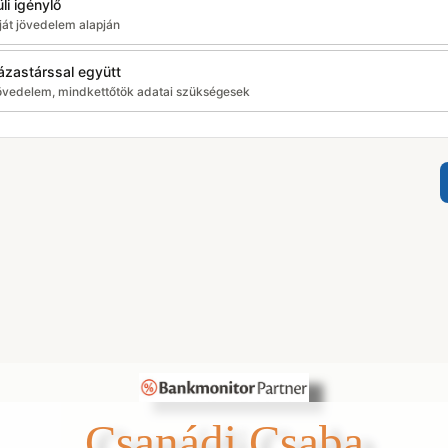
li igénylő
ját jövedelem alapján
házastárssal együtt
övedelem, mindkettőtök adatai szükségesek
Csanádi Csaba