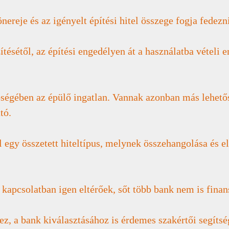
nereje és az igényelt építési hitel összege fogja fedezn
tésétől, az építési engedélyen át a használatba vételi 
öbbségében az épülő ingatlan. Vannak azonban más lehe
tó.
tel egy összetett hiteltípus, melynek összehangolása és 
 kapcsolatban igen eltérőek, sőt több bank nem is finan
ez, a bank kiválasztásához is érdemes szakértői segítsé