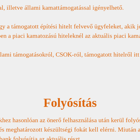
al, illetve állami kamattámogatással igényelhető.
y a támogatott építési hitelt felvevő ügyfeleket, akik 
en a piaci kamatozású hiteleknél az aktuális piaci kam
llami támogatásokról, CSOK-ról, támogatott hitelről itt
Folyósítás
lekhez hasonlóan az önerő felhasználása után kerül folyó
és meghatározott készültségi fokát kell elérni. Miután 
bank folyósítja az aktuális részt.