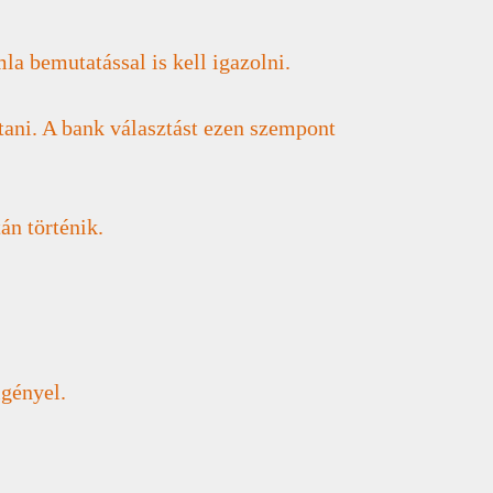
la bemutatással is kell igazolni.
ítani. A bank választást ezen szempont
án történik.
igényel.