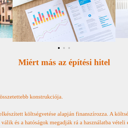
Miért más az építési hitel
gösszetettebb konstrukciója.
 elkészített költségvetése alapján finanszírozza. A költ
é válik és a hatóságok megadják rá a használatba vételi 