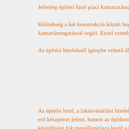
Jelenleg építési hitel piaci kamatozáss
Különbség a két konstrukció között hog
kamattámogatással segíti. Ezzel szemb
Az építési hiteleknél igénybe vehető á
Az építési hitel, a lakásvásárlási hite
erő készpénzt jelent, hanem az építkez
készültségi fok megállapításra kerül a 