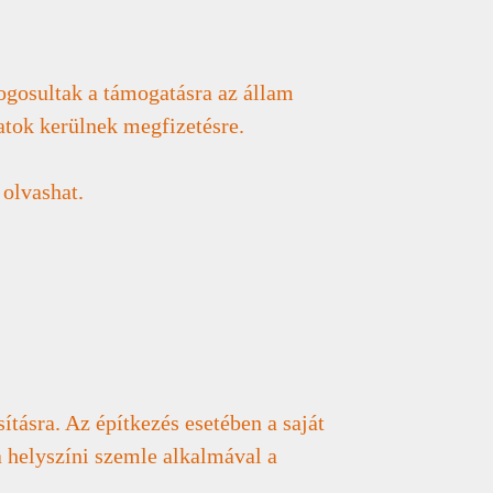
jogosultak a támogatásra az állam
atok kerülnek megfizetésre.
 olvashat.
sításra. Az építkezés esetében a saját
a helyszíni szemle alkalmával a