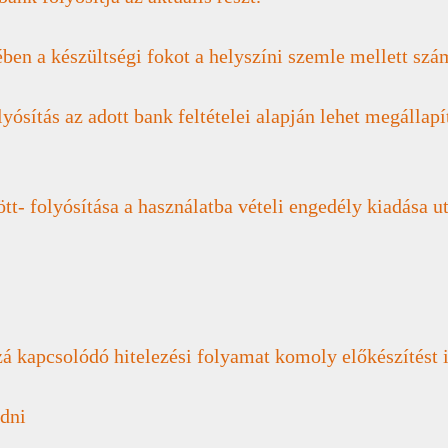
ben a készültségi fokot a helyszíni szemle mellett szám
yósítás az adott bank feltételei alapján lehet megállap
t- folyósítása a használatba vételi engedély kiadása ut
zá kapcsolódó hitelezési folyamat komoly előkészítést 
udni