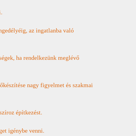
i.
engedélyéig, az ingatlanba való
tőségek, ha rendelkezünk meglévő
előkészítése nagy figyelmet és szakmai
szíroz építkezést.
get igénybe venni.