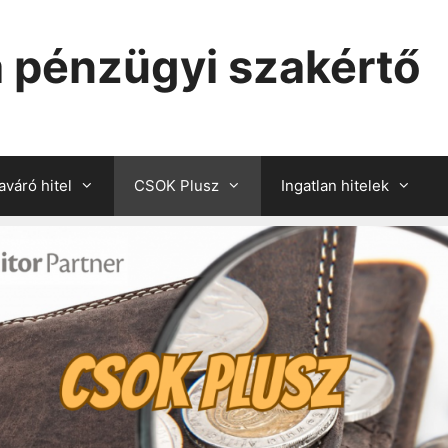
 pénzügyi szakértő
váró hitel
CSOK Plusz
Ingatlan hitelek