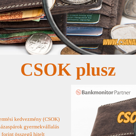
CSOK plusz
eremtési kedvezmény (CSOK)
 házaspárok gyermekvállalás
forint összegű hitelt