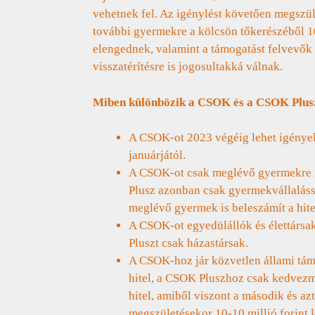
vehetnek fel. Az igénylést követően megszü
további gyermekre a kölcsön tőkerészéből 10
elengednek, valamint a támogatást felvevők 
visszatérítésre is jogosultakká válnak.
Miben különbözik a CSOK és a CSOK Plus
A CSOK-ot 2023 végéig lehet igényel
januárjától.
A CSOK-ot csak meglévő gyermekre is
Plusz azonban csak gyermekvállaláss
meglévő gyermek is beleszámít a hit
A CSOK-ot egyedülállók és élettársak
Pluszt csak házastársak.
A CSOK-hoz jár közvetlen állami tá
hitel, a CSOK Pluszhoz csak kedvez
hitel, amiből viszont a második és a
megszületésekor 10-10 millió forint 