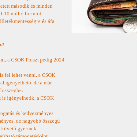
letett második és minden
-10 millió forintot
illetékmentességre és áfa
z?
ni, a CSOK Pluszt pedig 2024
 fel lehet venni, a CSOK
al igényelhető, de a már
elösszegbe.
 is igényelhetik, a CSOK
mogatás és kedvezményes
ményes, de nagyobb összegű
zt követő gyermek
leírható támogatásként.