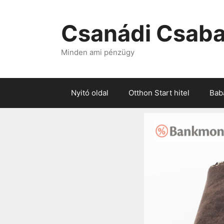
Csanádi Csaba
Minden ami pénzügy
Nyitó oldal
Otthon Start hitel
Baba