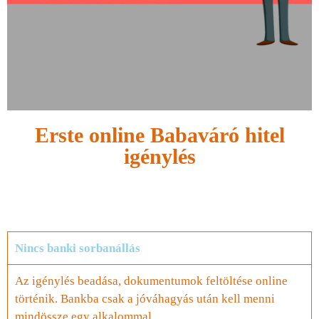
Erste online Babaváró hitel
igénylés
Nincs banki sorbanállás
Az igénylés beadása, dokumentumok feltöltése online
történik. Bankba csak a jóváhagyás után kell menni
mindössze egy alkalommal.