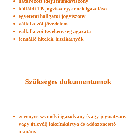
határozott idejű munkaviszony
külföldi TB jogviszony, ennek igazolása
egyetemi hallgatói jogviszony
vállalkozói jövedelem
vállalkozói tevékenység ágazata
fennálló hitelek, hitelkártyák
Szükséges dokumentumok
érvényes személyi igazolvány (vagy jogosítvány
vagy útlevél) lakcímkártya és adóazonosító
okmány