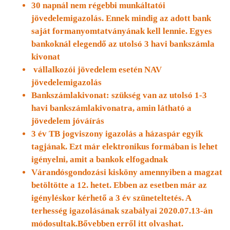
30 napnál nem régebbi munkáltatói
jövedelemigazolás. Ennek mindig az adott bank
saját formanyomtatványának kell lennie. Egyes
bankoknál elegendő az utolsó 3 havi bankszámla
kivonat
vállalkozói jövedelem esetén NAV
jövedelemigazolás
Bankszámlakivonat: szükség van az utolsó 1-3
havi bankszámlakivonatra, amin látható a
jövedelem jóváírás
3 év TB jogviszony igazolás a házaspár egyik
tagjának. Ezt már elektronikus formában is lehet
igényelni, amit a bankok elfogadnak
Várandósgondozási kisköny amennyiben a magzat
betöltötte a 12. hetet. Ebben az esetben már az
igényléskor kérhető a 3 év szüneteltetés. A
terhesség igazolásának szabályai 2020.07.13-án
módosultak.Bővebben erről itt olvashat.