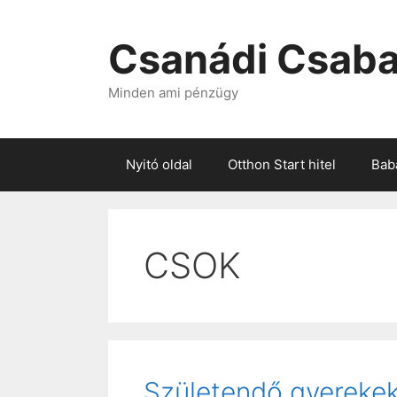
Kilépés
a
Csanádi Csaba
tartalomba
Minden ami pénzügy
Nyitó oldal
Otthon Start hitel
Baba
CSOK
Születendő gyerekek