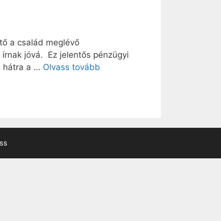
ető a család meglévő
 írnak jóvá. Ez jelentős pénzügyi
g hátra a …
Olvass tovább
ss