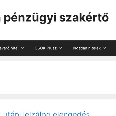
 pénzügyi szakértő
váró hitel
CSOK Plusz
Ingatlan hitelek
 utáni jelzálog elengedés