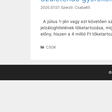
2020.07.07.
Szerző:
Csaba65
A július 1-jén vagy ezt követően s
jelzáloghitelének tőketartozása, mí
előny, hiszen a 4 millió Ft tőketar
Kategória
CSOK
©