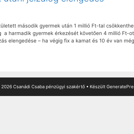
zületett második gyermek után 1 millió Ft-tal csökkenth
g a harmadik gyermek érkezését követően 4 millió Ft-ot
tozás elengedése – ha végig fix a kamat és 10 év van mé
 2026 Csanádi Csaba pénzügyi szakértő
• Készült
GeneratePre